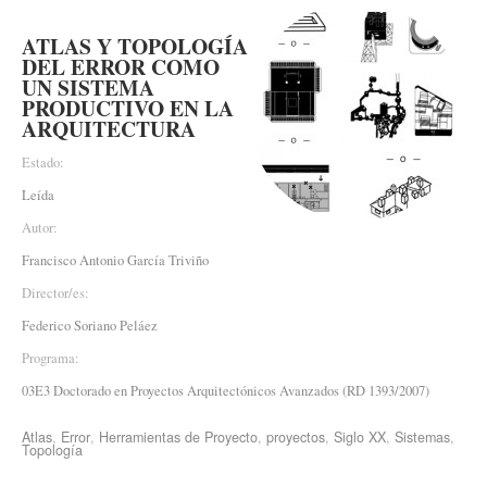
ATLAS Y TOPOLOGÍA
DEL ERROR COMO
UN SISTEMA
PRODUCTIVO EN LA
ARQUITECTURA
Estado:
Leída
Autor:
Francisco Antonio García Triviño
Director/es:
Federico Soriano Peláez
Programa:
03E3 Doctorado en Proyectos Arquitectónicos Avanzados (RD 1393/2007)
Atlas
,
Error
,
Herramientas de Proyecto
,
proyectos
,
Siglo XX
,
Sistemas
,
Topología