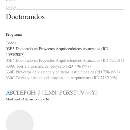
DPAA
Doctorandos
Programa
Todos
03E3 Doctorado en Proyectos Arquitectónicos Avanzados (RD
1393/2007)
03E4 Doctorado en Proyectos Arquitectónicos Avanzados (RD 99/2011)
330A Teoría y práctica del proyecto (RD 778/1998)
330B Proyectos de vivienda y edificios institucionales (RD 778/1998)
330C Teoría y práctica del proyecto de Arquitectura (RD 778/1998)
A
B
C
D
E
F
G
H
I
J
K
L
M
N
O
P
Q
R
S
T
U
V
W
X
Y
Z
3
69
Mostrando
de un total de