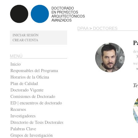
DOCTORADO
EN PROYECTOS
ARQUITECTÓNICOS
AVANZADOS
DPAA
>
DOCTORES
INICIAR SESIÓN
CREAR CUENTA
P
des
MENÚ
3
we
Inicio
Responsables del Programa
Horarios de la Oficina
Plan de Calidad
Te
Doctorado Vigente
Comisiones de Doctorado
ED | encuentros de doctorado
Recursos
Investigadores
Directorio de Tesis Doctorales
Palabras Clave
Grupos de Investigación