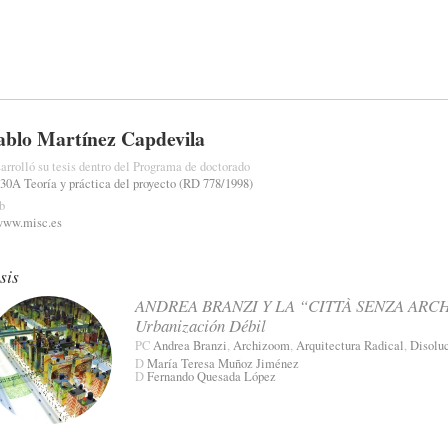
ablo Martínez Capdevila
arrolló su tesis dentro del Programa de doctorado
30A Teoría y práctica del proyecto (RD 778/1998)
b
www.misc.es
sis
ANDREA BRANZI Y LA “CITTÀ SENZA ARCHITE
Urbanización Débil
PC
Andrea Branzi
,
Archizoom
,
Arquitectura Radical
,
Disolu
D
María Teresa Muñoz Jiménez
D
Fernando Quesada López