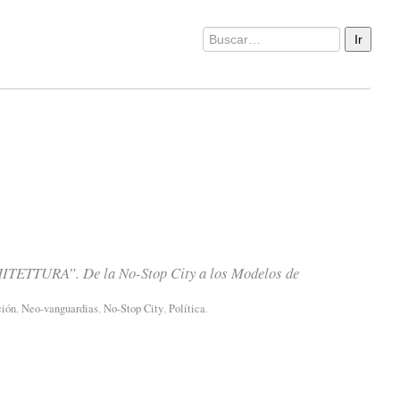
TTURA”. De la No-Stop City a los Modelos de
ción
,
Neo-vanguardias
,
No-Stop City
,
Política
.