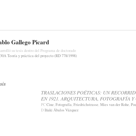
ablo Gallego Picard
arrolló su tesis dentro del Programa de doctorado
30A Teoría y práctica del proyecto (RD 778/1998)
sis
TRASLACIONES POÉTICAS: UN RECORRID
EN 1921. ARQUITECTURA, FOTOGRAFÍA Y
PC
Cine
,
Fotografía
,
Friedrichstrasse
,
Mies van der Rohe
,
Poe
D
Iñaki Ábalos Vázquez