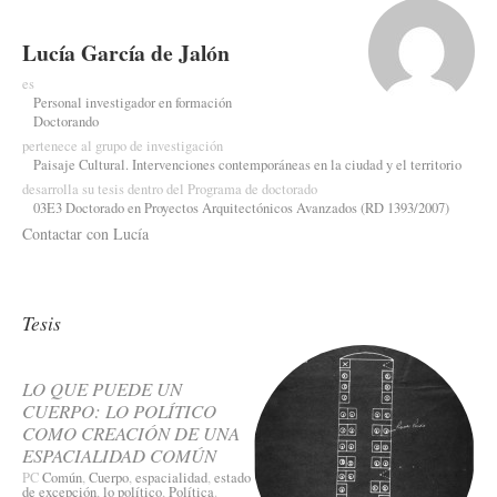
Lucía García de Jalón
es
Personal investigador en formación
Doctorando
pertenece al grupo de investigación
Paisaje Cultural. Intervenciones contemporáneas en la ciudad y el territorio
desarrolla su tesis dentro del Programa de doctorado
03E3 Doctorado en Proyectos Arquitectónicos Avanzados (RD 1393/2007)
Contactar con Lucía
Tesis
LO QUE PUEDE UN
CUERPO: LO POLÍTICO
COMO CREACIÓN DE UNA
ESPACIALIDAD COMÚN
PC
Común
,
Cuerpo
,
espacialidad
,
estado
de excepción
,
lo político
,
Política
.