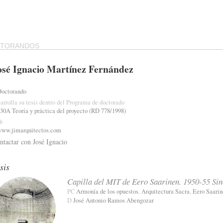
CTORANDOS
osé Ignacio Martínez Fernández
Doctorando
arrolla su tesis dentro del Programa de doctorado
30A Teoría y práctica del proyecto (RD 778/1998)
b
www.jimarquitectos.com
ntactar con José Ignacio
sis
Capilla del MIT de Eero Saarinen. 1950-55 Sin
PC
Armonía de los opuestos
,
Arquitectura Sacra
,
Eero Saarin
D
José Antonio Ramos Abengozar