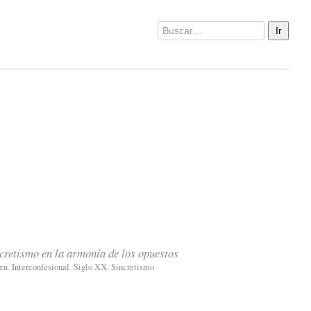
cretismo en la armonía de los opuestos
en
,
Interconfesional
,
Siglo XX
,
Sincretismo
.