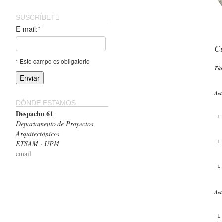
SUSCRÍBETE
E-mail:*
C
* Este campo es obligatorio
Tít
Act
DÓNDE ESTAMOS
Despacho 61
└ 
Departamento de Proyectos
Arquitectónicos
ETSAM · UPM
└ 
email
└ 
Act
└ 