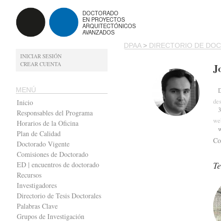
DOCTORADO
EN PROYECTOS
ARQUITECTÓNICOS
AVANZADOS
DPAA
>
DIRECTORIO DE DO
INICIAR SESIÓN
CREAR CUENTA
J
MENÚ
des
Inicio
3
Responsables del Programa
we
Horarios de la Oficina
Plan de Calidad
Co
Doctorado Vigente
Comisiones de Doctorado
Te
ED | encuentros de doctorado
Recursos
Investigadores
Directorio de Tesis Doctorales
Palabras Clave
Grupos de Investigación