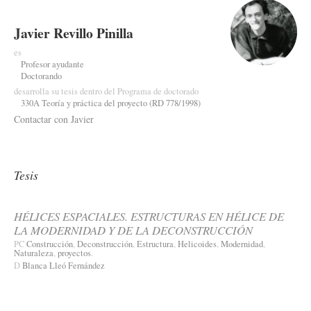
Javier Revillo Pinilla
es
Profesor ayudante
Doctorando
desarrolla su tesis dentro del Programa de doctorado
330A Teoría y práctica del proyecto (RD 778/1998)
Contactar con Javier
Tesis
HÉLICES ESPACIALES. ESTRUCTURAS EN HÉLICE DE
LA MODERNIDAD Y DE LA DECONSTRUCCIÓN
PC
Construcción
,
Deconstrucción
,
Estructura
,
Helicoides
,
Modernidad
,
Naturaleza
,
proyectos
.
D
Blanca Lleó Fernández