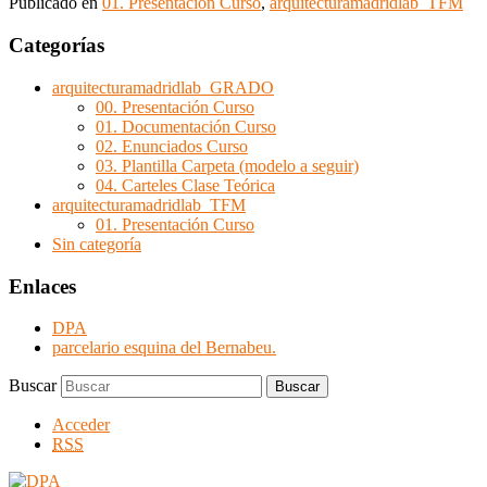
Publicado en
01. Presentación Curso
,
arquitecturamadridlab_TFM
Categorías
arquitecturamadridlab_GRADO
00. Presentación Curso
01. Documentación Curso
02. Enunciados Curso
03. Plantilla Carpeta (modelo a seguir)
04. Carteles Clase Teórica
arquitecturamadridlab_TFM
01. Presentación Curso
Sin categoría
Enlaces
DPA
parcelario esquina del Bernabeu.
Buscar
Acceder
RSS