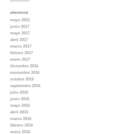
e
c
ARCHIVOS
c
mayo 2021
i
junio 2017
ó
mayo 2017
n
d
abril 2017
e
marzo 2017
e
febrero 2017
m
enero 2017
a
diciembre 2016
i
noviembre 2016
l
octubre 2016
septiembre 2016
julio 2016
junio 2016
mayo 2016
abril 2016
marzo 2016
febrero 2016
enero 2016