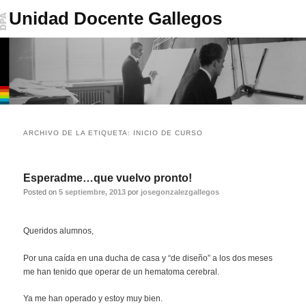
Unidad Docente Gallegos
Menú
Ir
Ir
principal
ARCHIVO DE LA ETIQUETA:
INICIO DE CURSO
al
al
contenido
contenido
Esperadme…que vuelvo pronto!
Posted on
5 septiembre, 2013
por
josegonzalezgallegos
principal
secundario
Queridos alumnos,
Por una caída en una ducha de casa y “de diseño” a los dos meses
me han tenido que operar de un hematoma cerebral.
Ya me han operado y estoy muy bien.