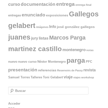
entrega
documentación
curso
entrega final
Gallegos
enunciado
exposiciones
entregas
gelabert
Info
josé gonzález gallegos
imágenes
juanes
Marcos Parga
jury
listas
martinez castillo
montenegro
notas
parga
nuevo
nuevo curso
Néstor Montenegro
PFC
presentación
revista
referencias
Reservoirs de Passy
viaje
Samuel Torres
Talleres
Toni Gelabert
viajes
workshop
B
u
s
Acceder
c