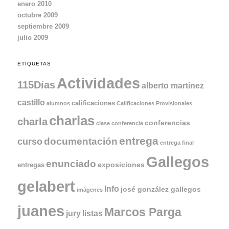
enero 2010
octubre 2009
septiembre 2009
julio 2009
ETIQUETAS
Actividades
115Días
alberto martínez
castillo
calificaciones
alumnos
Calificaciones Provisionales
charlas
charla
conferencias
clase
conferencia
entrega
documentación
curso
entrega final
Gallegos
enunciado
exposiciones
entregas
gelabert
Info
josé gonzález gallegos
imágenes
juanes
Marcos Parga
jury
listas