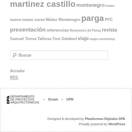
martinez castillo
montenegro
notas
parga
nuevo
nuevo curso
Néstor Montenegro
PFC
presentación
revista
referencias
Reservoirs de Passy
viaje
Samuel Torres
Talleres
Toni Gelabert
viajes
workshop
B
u
s
Acceder
c
a
RSS
r
DEPARTAMENTO
•
Etsam
•
UPM
DE PROYECTOS
ARQUITECTÓNICOS
Designed & developed by
Plataformas Digitales DPA
Proudly powered by
WordPress