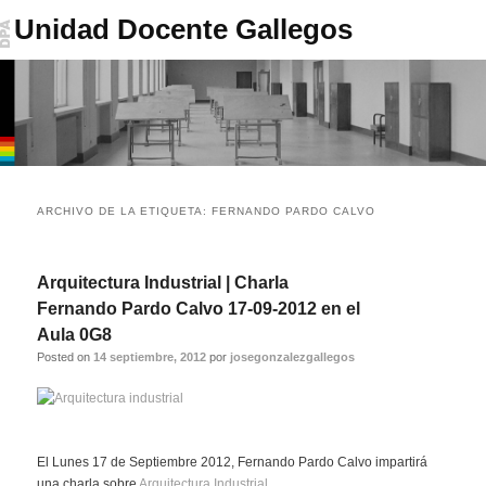
Unidad Docente Gallegos
Menú
Ir
Ir
principal
ARCHIVO DE LA ETIQUETA:
FERNANDO PARDO CALVO
al
al
contenido
contenido
Arquitectura Industrial | Charla
Fernando Pardo Calvo 17-09-2012 en el
principal
secundario
Aula 0G8
Posted on
14 septiembre, 2012
por
josegonzalezgallegos
El Lunes 17 de Septiembre 2012, Fernando Pardo Calvo impartirá
una charla sobre
Arquitectura Industrial.