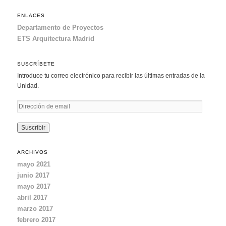
ENLACES
Departamento de Proyectos
ETS Arquitectura Madrid
SUSCRÍBETE
Introduce tu correo electrónico para recibir las últimas entradas de la
Unidad.
D
i
r
e
c
ARCHIVOS
c
mayo 2021
i
junio 2017
ó
mayo 2017
n
d
abril 2017
e
marzo 2017
e
febrero 2017