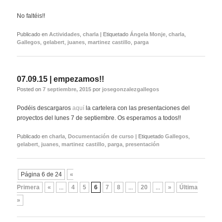
No faltéis!!
Publicado en
Actividades
,
charla
|
Etiquetado
Ángela Monje
,
charla
,
Gallegos
,
gelabert
,
juanes
,
martinez castillo
,
parga
07.09.15 | empezamos!!
Posted on
7 septiembre, 2015
por
josegonzalezgallegos
Podéis descargaros
aquí
la cartelera con las presentaciones del
proyectos del lunes 7 de septiembre. Os esperamos a todos!!
Publicado en
charla
,
Documentación de curso
|
Etiquetado
Gallegos
,
gelabert
,
juanes
,
martinez castillo
,
parga
,
presentación
Navegador
Página 6 de 24
«
de
Primera
«
...
4
5
6
7
8
...
20
...
»
Última
artículos
»