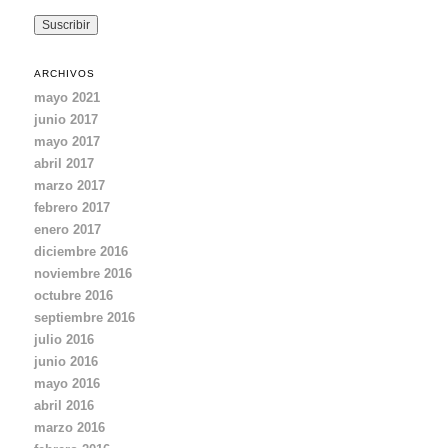
i
r
e
c
ARCHIVOS
c
mayo 2021
i
junio 2017
ó
mayo 2017
n
d
abril 2017
e
marzo 2017
e
febrero 2017
m
enero 2017
a
diciembre 2016
i
noviembre 2016
l
octubre 2016
septiembre 2016
julio 2016
junio 2016
mayo 2016
abril 2016
marzo 2016