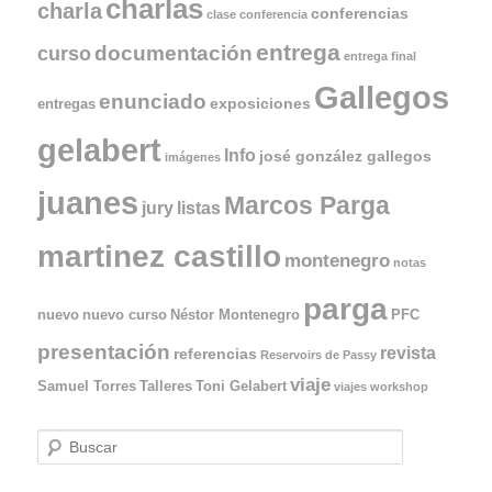
charlas
charla
conferencias
clase
conferencia
entrega
documentación
curso
entrega final
Gallegos
enunciado
exposiciones
entregas
gelabert
Info
josé gonzález gallegos
imágenes
juanes
Marcos Parga
jury
listas
martinez castillo
montenegro
notas
parga
nuevo
nuevo curso
Néstor Montenegro
PFC
presentación
revista
referencias
Reservoirs de Passy
viaje
Samuel Torres
Talleres
Toni Gelabert
viajes
workshop
B
u
s