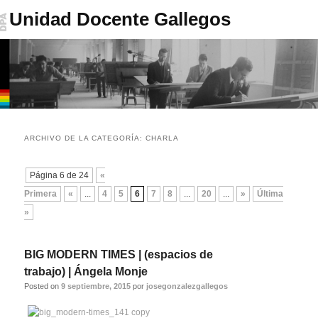
Unidad Docente Gallegos
Menú
Ir
Ir
principal
ARCHIVO DE LA CATEGORÍA:
CHARLA
al
al
Navegador
Página 6 de 24
«
contenido
contenido
de
Primera
«
...
4
5
6
7
8
...
20
...
»
Última
artículos
principal
secundario
»
BIG MODERN TIMES | (espacios de
trabajo) | Ángela Monje
Posted on
9 septiembre, 2015
por
josegonzalezgallegos