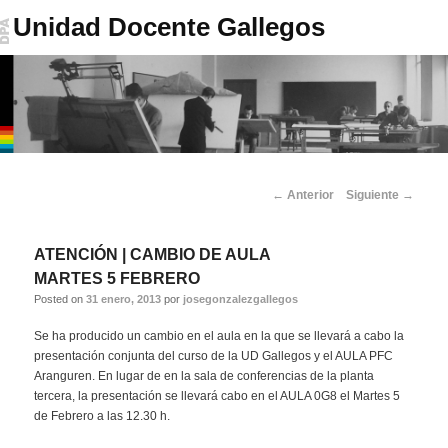
Unidad Docente Gallegos
Menú
Ir
Ir
principal
Navegador
←
Anterior
Siguiente
→
al
al
de
artículos
contenido
contenido
ATENCIÓN | CAMBIO DE AULA
MARTES 5 FEBRERO
principal
secundario
Posted on
31 enero, 2013
por
josegonzalezgallegos
Se ha producido un cambio en el aula en la que se llevará a cabo la
presentación conjunta del curso de la UD Gallegos y el AULA PFC
Aranguren. En lugar de en la sala de conferencias de la planta
tercera, la presentación se llevará cabo en el AULA 0G8 el Martes 5
de Febrero a las 12.30 h.