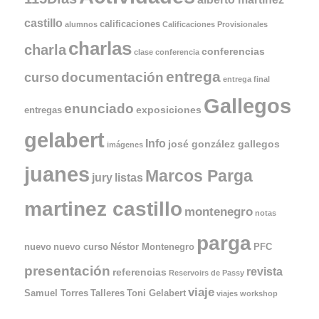
castillo
calificaciones
alumnos
Calificaciones Provisionales
charlas
charla
conferencias
clase
conferencia
entrega
documentación
curso
entrega final
Gallegos
enunciado
exposiciones
entregas
gelabert
Info
josé gonzález gallegos
imágenes
juanes
Marcos Parga
jury
listas
martinez castillo
montenegro
notas
parga
nuevo
nuevo curso
Néstor Montenegro
PFC
presentación
revista
referencias
Reservoirs de Passy
viaje
Samuel Torres
Talleres
Toni Gelabert
viajes
workshop