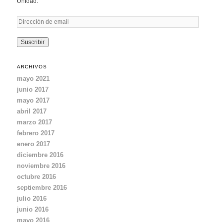
Unidad.
D
i
r
e
c
ARCHIVOS
c
mayo 2021
i
junio 2017
ó
mayo 2017
n
d
abril 2017
e
marzo 2017
e
febrero 2017
m
enero 2017
a
diciembre 2016
i
noviembre 2016
l
octubre 2016
septiembre 2016
julio 2016
junio 2016
mayo 2016