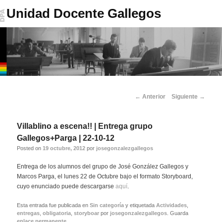
Unidad Docente Gallegos
Menú
Ir
Ir
principal
Navegador
←
Anterior
Siguiente
→
al
al
de
artículos
contenido
contenido
Villablino a escena!! | Entrega grupo
Gallegos+Parga | 22-10-12
principal
secundario
Posted on
19 octubre, 2012
por
josegonzalezgallegos
Entrega de los alumnos del grupo de José González Gallegos y
Marcos Parga, el lunes 22 de Octubre bajo el formato Storyboard,
cuyo enunciado puede descargarse
aquí
.
Esta entrada fue publicada en
Sin categoría
y etiquetada
Actividades
,
entregas
,
obligatoria
,
storyboar
por
josegonzalezgallegos
. Guarda
enlace permanente
.