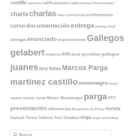
castillo
calificaciones
alumnos
Calificaciones Provisionales
charlas
charla
conferencias
clase
conferencia
entrega
documentación
curso
entrega final
Gallegos
enunciado
exposiciones
entregas
gelabert
Info
josé gonzález gallegos
imágenes
juanes
Marcos Parga
jury
listas
martinez castillo
montenegro
notas
parga
nuevo
nuevo curso
Néstor Montenegro
PFC
presentación
revista
referencias
Reservoirs de Passy
viaje
Samuel Torres
Talleres
Toni Gelabert
viajes
workshop
B