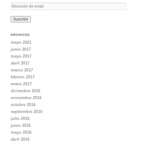
D
i
r
e
c
ARCHIVOS
c
mayo 2021
i
junio 2017
ó
mayo 2017
n
d
abril 2017
e
marzo 2017
e
febrero 2017
m
enero 2017
a
diciembre 2016
i
noviembre 2016
l
octubre 2016
septiembre 2016
julio 2016
junio 2016
mayo 2016
abril 2016