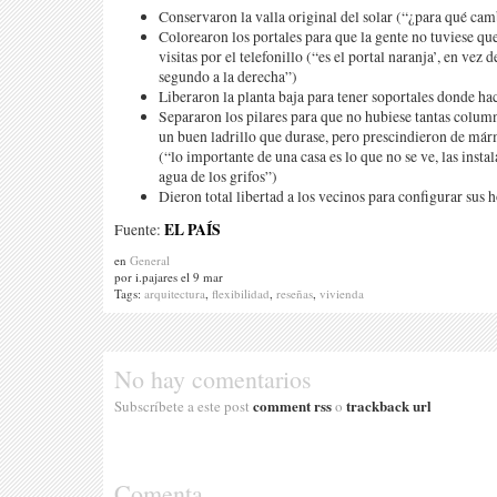
Conservaron la valla original del solar (“¿para qué cam
Colorearon los portales para que la gente no tuviese que
visitas por el telefonillo (“es el portal naranja’, en vez d
segundo a la derecha”)
Liberaron la planta baja para tener soportales donde h
Separaron los pilares para que no hubiese tantas column
un buen ladrillo que durase, pero prescindieron de már
(“lo importante de una casa es lo que no se ve, las inst
agua de los grifos”)
Dieron total libertad a los vecinos para configurar sus 
EL PAÍS
Fuente:
en
General
por i.pajares el 9 mar
Tags:
arquitectura
,
flexibilidad
,
reseñas
,
vivienda
No hay comentarios
comment rss
trackback url
Subscríbete a este post
o
Comenta