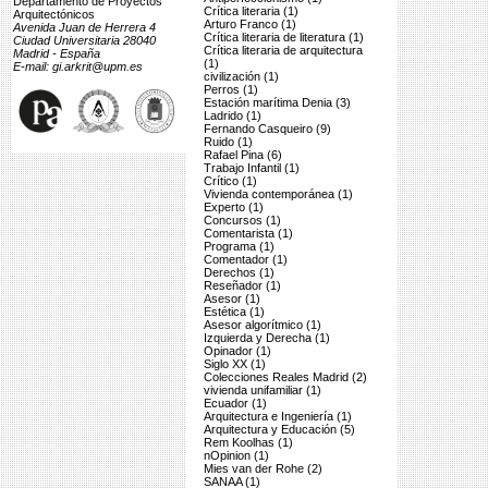
Departamento de Proyectos
Crítica literaria (1)
Arquitectónicos
Arturo Franco (1)
Avenida Juan de Herrera 4
Crítica literaria de literatura (1)
Ciudad Universitaria 28040
Crítica literaria de arquitectura
Madrid - España
(1)
E-mail: gi.arkrit@upm.es
civilización (1)
Perros (1)
Estación marítima Denia (3)
Ladrido (1)
Fernando Casqueiro (9)
Ruido (1)
Rafael Pina (6)
Trabajo Infantil (1)
Crítico (1)
Vivienda contemporánea (1)
Experto (1)
Concursos (1)
Comentarista (1)
Programa (1)
Comentador (1)
Derechos (1)
Reseñador (1)
Asesor (1)
Estética (1)
Asesor algorítmico (1)
Izquierda y Derecha (1)
Opinador (1)
Siglo XX (1)
Colecciones Reales Madrid (2)
vivienda unifamiliar (1)
Ecuador (1)
Arquitectura e Ingeniería (1)
Arquitectura y Educación (5)
Rem Koolhas (1)
nOpinion (1)
Mies van der Rohe (2)
SANAA (1)