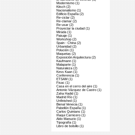
Modernismo (1)
Kitsch (2)
Nacionalismo (1)
Edificio España (2)
Re-ciclar (2)
Re-clamar (2)
Re-usar (2)
Proyectar la ciudad (1)
Mirada (1)
Paisaje (1)
Workshop (2)
Spain - China (2)
Urbanidad (2)
Polución (1)
Maquetas (2)
Exposición Arquitectura (2)
Kaufmann (1)
Malaparte (1)
Naturaleza (2)
Kess Kaan (1)
Conferencia (1)
ETSAM (1)
Fisac (1)
Casa en el cerro del aire (1)
Antonio Vázquez de Castro (1)
Zaha Hadid (1)
Madrid Río (1)
Unfinished (1)
Bienal Venecia (1)
Pabellón España (1)
Carlos Quintans (1)
Iñaqui Carnicero (1)
Aldo Manuzio (1)
Tipografía (1)
Libro de bolsillo (1)