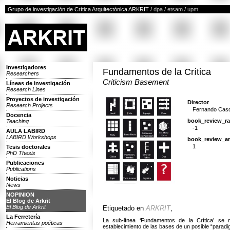
Grupo de investigación de Crítica Arquitectónica ARKRIT /
dpa
/
etsam
/
upm
Investigadores
Fundamentos de la Crítica
Researchers
Criticism Basement
Líneas de investigación
Research Lines
Proyectos de investigación
Director
Research Projects
Fernando Casq
Docencia
book_review_ra
Teaching
-1
AULA LABIRD
LABIRD Workshops
book_review_ar
1
Tesis doctorales
PhD Thesis
Publicaciones
Publications
Noticias
News
NOPINION
El Blog de Arkrit
El Blog de Arkrit
Etiquetado en
ARKRIT
,
La Ferretería
La sub-línea ‘Fundamentos de la Crítica’ se 
Herramientas poéticas
establecimiento de las bases de un posible “paradigm