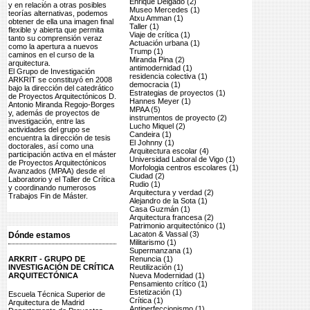
Enrique Delgado (2)
y en relación a otras posibles
Museo Mercedes (1)
teorías alternativas, podemos
Atxu Amman (1)
obtener de ella una imagen final
Taller (1)
flexible y abierta que permita
Viaje de crítica (1)
tanto su comprensión veraz
Actuación urbana (1)
como la apertura a nuevos
Trump (1)
caminos en el curso de la
Miranda Pina (2)
arquitectura.
antimodernidad (1)
El Grupo de Investigación
residencia colectiva (1)
ARKRIT se constituyó en 2008
democracia (1)
bajo la dirección del catedrático
Estrategias de proyectos (1)
de Proyectos Arquitectónicos D.
Hannes Meyer (1)
Antonio Miranda Regojo-Borges
MPAA (5)
y, además de proyectos de
instrumentos de proyecto (2)
investigación, entre las
Lucho Miquel (2)
actividades del grupo se
Candeira (1)
encuentra la dirección de tesis
El Johnny (1)
doctorales, así como una
Arquitectura escolar (4)
participación activa en el máster
Universidad Laboral de Vigo (1)
de Proyectos Arquitectónicos
Morfologia centros escolares (1)
Avanzados (MPAA) desde el
Ciudad (2)
Laboratorio y el Taller de Crítica
Rudio (1)
y coordinando numerosos
Arquitectura y verdad (2)
Trabajos Fin de Máster.
Alejandro de la Sota (1)
Casa Guzmán (1)
Arquitectura francesa (2)
Patrimonio arquitectónico (1)
Lacaton & Vassal (3)
Dónde estamos
Militarismo (1)
Supermanzana (1)
ARKRIT - GRUPO DE
Renuncia (1)
INVESTIGACIÓN DE CRÍTICA
Reutilización (1)
ARQUITECTÓNICA
Nueva Modernidad (1)
Pensamiento crítico (1)
Estetización (1)
Escuela Técnica Superior de
Crítica (1)
Arquitectura de Madrid
Antiperfeccionismo (1)