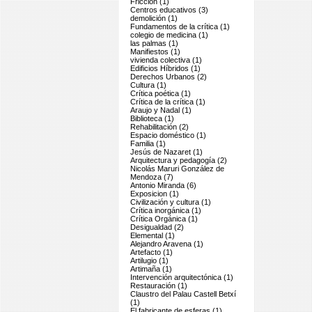
Fricción (1)
Centros educativos (3)
demolición (1)
Fundamentos de la crítica (1)
colegio de medicina (1)
las palmas (1)
Manifiestos (1)
vivienda colectiva (1)
Edificios Híbridos (1)
Derechos Urbanos (2)
Cultura (1)
Crítica poética (1)
Crítica de la crítica (1)
Araujo y Nadal (1)
Biblioteca (1)
Rehabilitación (2)
Espacio doméstico (1)
Familia (1)
Jesús de Nazaret (1)
Arquitectura y pedagogía (2)
Nicolás Maruri González de
Mendoza (7)
Antonio Miranda (6)
Exposicion (1)
Civilización y cultura (1)
Crítica inorgánica (1)
Crítica Orgánica (1)
Desigualdad (2)
Elemental (1)
Alejandro Aravena (1)
Artefacto (1)
Artilugio (1)
Artimaña (1)
Intervención arquitectónica (1)
Restauración (1)
Claustro del Palau Castell Betxí
(1)
El fabricante de esferas (1)