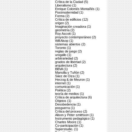
Crítica de la Ciudad (5)
Liberalismo (1)
Enrique Colomés Montañés (1)
Postmodernidad (1)
Forma (2)
Crítica de edificios (12)
origen (2)
Imaginación creadora (1)
geometría (2)
Roy Ascott (1)
proyecto contemporáneo (2)
Will Alsop (1)
sistemas abiertos (2)
Toronto (1)
reglas de juego (2)
urogallo (1)
arbitrariedad (2)
grados de libertad (2)
arquitectura (2)
BBVA (1)
Mansilla y Tuñón (2)
Sáez de Oiza (1)
Herzog & de Meuron (1)
internet (1)
comunicación (1)
Poética (2)
teoría de medios (1)
Crítica de arquitectura (6)
Objetos (1)
Desobedencia (1)
posguerra (1)
Crítica del proceso (2)
Alison y Peter smithson (1)
Instrumento pedagógico (1)
Charles Moore (1)
Co-participación (1)
Superstudio. (1)