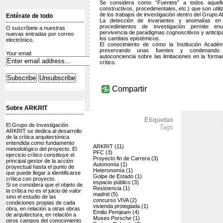
Se considera como “Fuentes” a todos aquellos
constructivos, procedimentales, etc.) que son util
de los trabajos de investigación dentro del Grupo 
Entérate de todo
La detección de invariantes y anomalías en
procedimientos de investigación permite en
O suscríbete a nuestras
pervivencia de paradigmas cognoscitivos y anticipa
nuevas entradas por correo
los cambios epistémicos.
electrónico.
El conocimiento de cómo la Institución Acadé
preservando unas fuentes y condenando o
Your email:
autoconciencia sobre las limitaciones en la formac
crítico.
Compartir
Sobre ARKRIT
Etiquetas
El Grupo de Investigación
Tags
ARKRIT se dedica al desarrollo
de la crítica arquitectónica
entendida como fundamento
ARKRIT (11)
metodológico del proyecto. El
PFC (3)
ejercicio crítico constituye el
Proyecto fin de Carrera (3)
principal gestor de la acción
Autonomía (1)
proyectual hasta el punto de
Heteronomía (1)
que puede llegar a identificarse
Golpe de Estado (1)
crítica con proyecto.
espacio público (3)
Si se considera que el objeto de
Resistencia (1)
la crítica no es el juicio de valor
madrid (5)
sino el estudio de las
concurso VIVA (2)
condiciones propias de cada
vivienda protegiada (1)
obra, en relación a otras obras
Emilio Pemjeam (4)
de arquitectura, en relación a
Museo Porsche (1)
otros campos del conocimiento