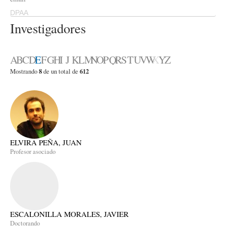
DPAA
Investigadores
A
B
C
D
E
F
G
H
I
J
K
L
M
N
O
P
Q
R
S
T
U
V
W
X
Y
Z
8
612
Mostrando
de un total de
ELVIRA PEÑA, JUAN
Profesor asociado
ESCALONILLA MORALES, JAVIER
Doctorando