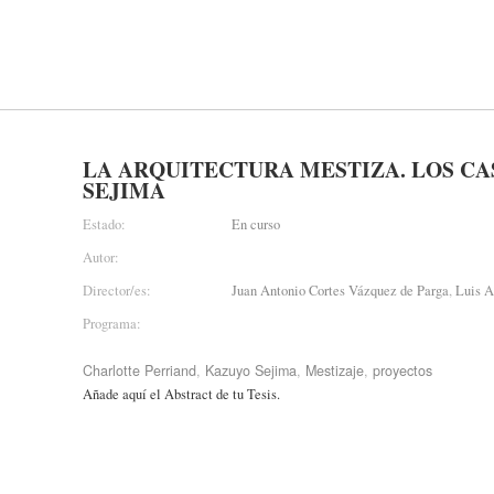
LA ARQUITECTURA MESTIZA. LOS C
SEJIMA
Estado:
En curso
Autor:
Director/es:
Juan Antonio Cortes Vázquez de Parga
,
Luis A
Programa:
Charlotte Perriand
,
Kazuyo Sejima
,
Mestizaje
,
proyectos
Añade aquí el Abstract de tu Tesis.