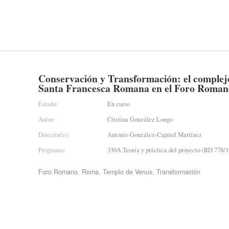
Conservación y Transformación: el comple
Santa Francesca Romana en el Foro Roman
Estado:
En curso
Autor:
Cristina González Longo
Director/es:
Antonio González-Capitel Martínez
Programa:
330A Teoría y práctica del proyecto (RD 778/1
Foro Romano
,
Roma
,
Templo de Venus
,
Transformación