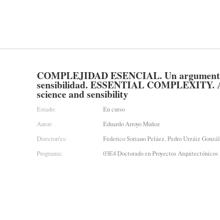
COMPLEJIDAD ESENCIAL. Un argumento po
sensibilidad. ESSENTIAL COMPLEXITY. An
science and sensibility
Estado:
En curso
Autor:
Eduardo Arroyo Muñoz
Director/es:
Federico Soriano Peláez
,
Pedro Urzáiz Gonzá
Programa:
03E4 Doctorado en Proyectos Arquitectónicos