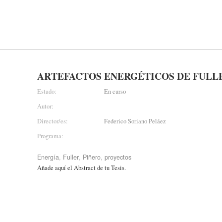
ARTEFACTOS ENERGÉTICOS DE FULLER 
Estado:
En curso
Autor:
Director/es:
Federico Soriano Peláez
Programa:
Energía
,
Fuller
,
Piñero
,
proyectos
Añade aquí el Abstract de tu Tesis.