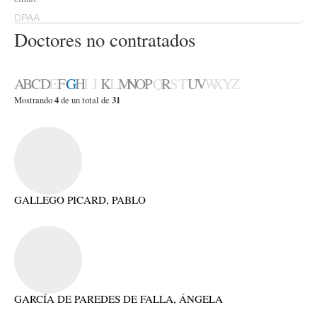
DPAA
Doctores no contratados
A
B
C
D
E
F
G
H
I
J
K
L
M
N
O
P
Q
R
S
T
U
V
W
X
Y
Z
4
31
Mostrando
de un total de
GALLEGO PICARD, PABLO
GARCÍA DE PAREDES DE FALLA, ÁNGELA