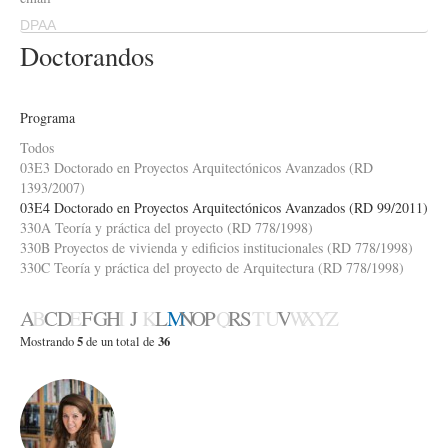
DPAA
Doctorandos
Programa
Todos
03E3 Doctorado en Proyectos Arquitectónicos Avanzados (RD
1393/2007)
03E4 Doctorado en Proyectos Arquitectónicos Avanzados (RD 99/2011)
330A Teoría y práctica del proyecto (RD 778/1998)
330B Proyectos de vivienda y edificios institucionales (RD 778/1998)
330C Teoría y práctica del proyecto de Arquitectura (RD 778/1998)
A
B
C
D
E
F
G
H
I
J
K
L
M
N
O
P
Q
R
S
T
U
V
W
X
Y
Z
5
36
Mostrando
de un total de