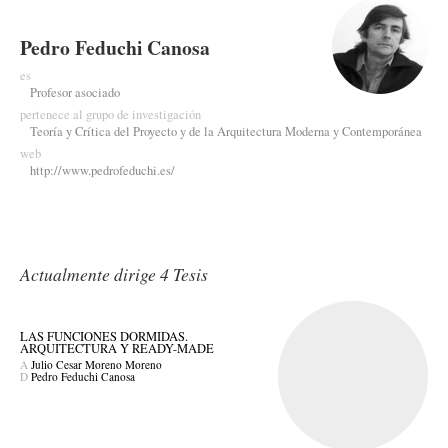
Pedro Feduchi Canosa
es
Profesor asociado
pertenece al grupo de investigación
Teoría y Crítica del Proyecto y de la Arquitectura Moderna y Contemporánea
web
http://www.pedrofeduchi.es/
Actualmente dirige 4 Tesis
LAS FUNCIONES DORMIDAS.
ARQUITECTURA Y READY-MADE
A
Julio Cesar Moreno Moreno
D
Pedro Feduchi Canosa