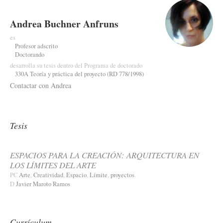
Andrea Buchner Anfruns
es
Profesor adscrito
Doctorando
desarrolla su tesis dentro del Programa de doctorado
330A Teoría y práctica del proyecto (RD 778/1998)
Contactar con Andrea
Tesis
ESPACIOS PARA LA CREACIÓN: ARQUITECTURA EN
LOS LÍMITES DEL ARTE
PC
Arte
,
Creatividad
,
Espacio
,
Límite
,
proyectos
.
D
Javier Maroto Ramos
Currículum