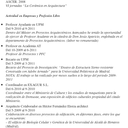
ASCER. 2008
VI jornadas “La Cerámica en Arquitectura”
Actividad en Empresas y Profesión Libre
Profesor Ayudante en UPM
Del 9-2010 al 9-2011
Dentro del Máster en Proyectos Arquitectónicos Avanzados he tenido la oportunidad
de ejercer de Profesor Ayudante en la cátedra de Don Jesús Aparicio, englobada en el
departamento de Proyectos Arquitectónicos. (labor no remunerada)
Profesor en Academia AT
Del 10-2009 al 6-2011
Profesor de Proyectos y PFC
Becario en UPM
Del 5-2009 al 3-2011
Becario del Proyecto de Investigación: “Ensayo de Estructura Sismo resistente
Construida con Adobe Armado” para la Universidad Politécnica de Madrid.
NOTA: El trabajo se ha realizado por meses sueltos a lo largo del periodo 2009-
2011
Coordinador en EXAGUR S.L.
Del 6-2010 al 9-2010
Coordinador entre el Ministerio de Cultura y los estudios de maquetistas para la
realización de Domusae, una exposición de edificios culturales propiedad del citado
Ministerio.
Arquitecto Colaborador en Héctor Fernández Elorza architect
Del 5-2009 al 9-2010
Colaboración en diversos proyectos de edificación, en diferentes fases, entre los que
se encuentran:
– El edificio de Biología Celular y Genética de la Universidad de Alcalá de Henares
(Madrid).