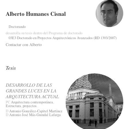
Alberto Humanes Cisnal
Doctorando
desarrolla su tesis dentro del Programa de doctorado
03E3 Doctorado en Proyectos Arquitectónicos Avanzados (RD 1393/2007)
Contactar con Alberto
Tesis
DESARROLLO DE LAS
GRANDES LUCES EN LA
ARQUITECTURA ACTUAL
PC
Arquitectura contemporánea
,
Estructura
,
proyectos
.
D
Antonio González-Capitel Martínez
D
Antonio José Más-Guindal Lafarga