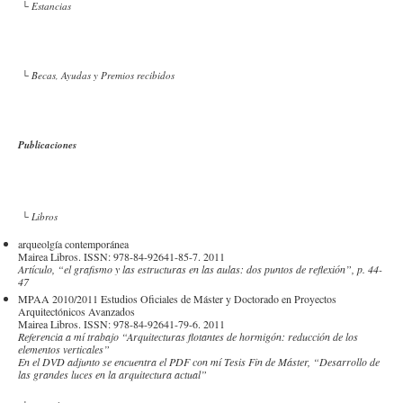
└ Estancias
└ Becas, Ayudas y Premios recibidos
Publicaciones
└ Libros
arqueolgía contemporánea
Mairea Libros. ISSN: 978-84-92641-85-7. 2011
Artículo, “el grafismo y las estructuras en las aulas: dos puntos de reflexión”, p. 44-
47
MPAA 2010/2011 Estudios Oficiales de Máster y Doctorado en Proyectos
Arquitectónicos Avanzados
Mairea Libros. ISSN: 978-84-92641-79-6. 2011
Referencia a mí trabajo “Arquitecturas flotantes de hormigón: reducción de los
elementos verticales”
En el DVD adjunto se encuentra el PDF con mí Tesis Fin de Máster, “Desarrollo de
las grandes luces en la arquitectura actual”